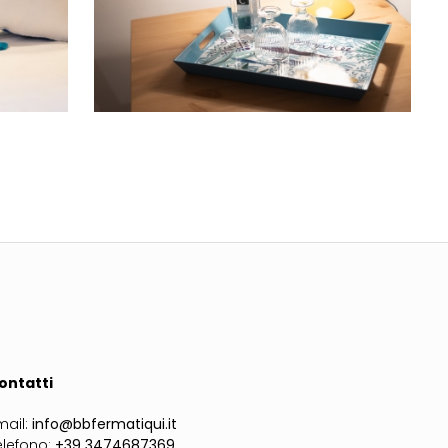
ontatti
mail:
info@bbfermatiqui.it
elefono:
+39 3474687369