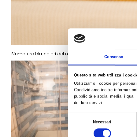
Sfumature blu, colori del mare, della sabbia, colori e pr
Consenso
Questo sito web utilizza i cooki
Utilizziamo i cookie per personali
Condividiamo inoltre informazioni 
pubblicità e social media, i qual
dei loro servizi.
Selezione
Necessari
del
consenso