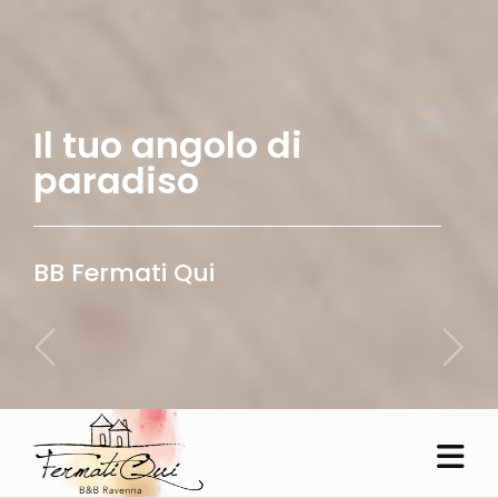
Il tuo angolo di
paradiso
Vivi la tua vacanza
BB Fermati Qui
Relax