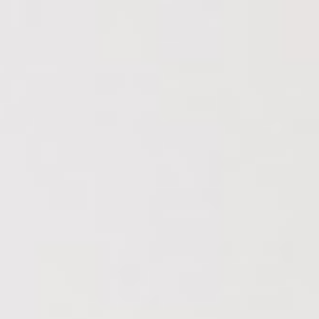
SELECT *,titolo as titolo,sottotitolo as sottotitolo FROM
fotohome WHERE stato=1 AND NOW()>=datapub AND NOW()
<=dataend ORDER BY ordine ASC